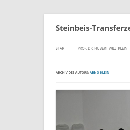
Zum
Inhalt
springen
Steinbeis-Transfer
START
PROF. DR. HUBERT WILLI KLEIN
VERÖFFENTLICHUNGEN
ARCHIV DES AUTORS:
VORTRÄGE
ARNO KLEIN
ABSCHLUSSARBEITEN
KOOPERATIONEN