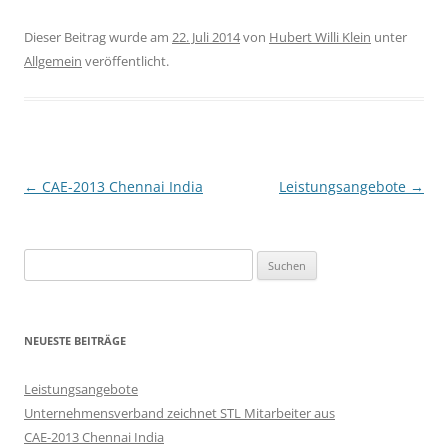
Dieser Beitrag wurde am
22. Juli 2014
von
Hubert Willi Klein
unter
Allgemein
veröffentlicht.
Beitragsnavigation
←
CAE-2013 Chennai India
Leistungsangebote
→
Suchen
nach:
NEUESTE BEITRÄGE
Leistungsangebote
Unternehmensverband zeichnet STL Mitarbeiter aus
CAE-2013 Chennai India